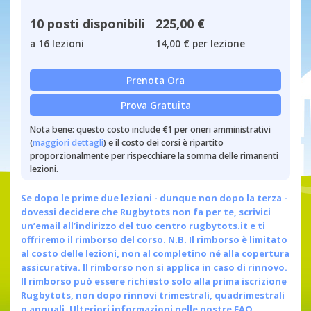
10 posti disponibili
225,00 €
a 16 lezioni
14,00 € per lezione
Prenota Ora
Prova Gratuita
Nota bene: questo costo include €1 per oneri amministrativi
(
maggiori dettagli
) e il costo dei corsi è ripartito
proporzionalmente per rispecchiare la somma delle rimanenti
lezioni.
Se dopo le prime due lezioni - dunque non dopo la terza -
dovessi decidere che Rugbytots non fa per te, scrivici
un’email all’indirizzo del tuo centro
rugbytots.it
e ti
offriremo il rimborso del corso. N.B. Il rimborso è limitato
al costo delle lezioni, non al completino né alla copertura
assicurativa. Il rimborso non si applica in caso di rinnovo.
Il rimborso può essere richiesto solo alla prima iscrizione
Rugbytots, non dopo rinnovi trimestrali, quadrimestrali
o annuali.
Ulteriori informazioni nelle nostre FAQ.