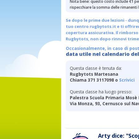
Nota bene: questo costo include €1 per
rispecchiare la somma delle rimanenti l
Se dopo le prime due lezioni - dunq
tuo centro
rugbytots.it
e ti offrir
copertura assicurativa. Il rimborso 
Rugbytots, non dopo rinnovi trimes
Occasionalmente, in caso di post
data utile nel calendario del
Questa classe è tenuta da:
Rugbytots Martesana
Chiama 371 3117098 o
Scrivici
Questa classe ha luogo presso:
Palestra Scuola Primaria Mosè 
Via Monza, 93, Cernusco sul Nav
Arty dice: "Sco