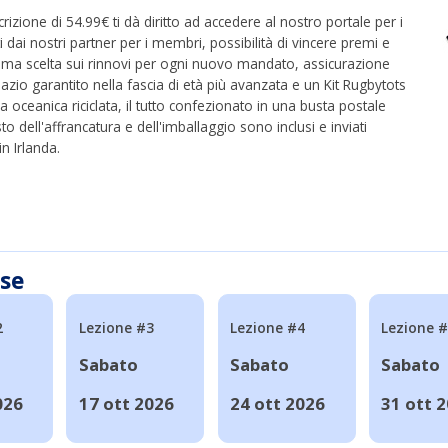
crizione di 54.99€ ti dà diritto ad accedere al nostro portale per i
ti dai nostri partner per i membri, possibilità di vincere premi e
rima scelta sui rinnovi per ogni nuovo mandato, assicurazione
azio garantito nella fascia di età più avanzata e un Kit Rugbytots
ca oceanica riciclata, il tutto confezionato in una busta postale
to dell'affrancatura e dell'imballaggio sono inclusi e inviati
n Irlanda.
sse
2
Lezione #3
Lezione #4
Lezione 
Sabato
Sabato
Sabato
026
17 ott 2026
24 ott 2026
31 ott 