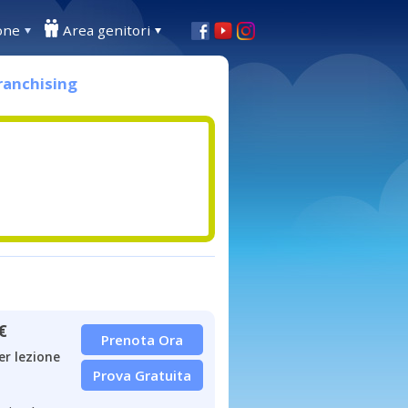
one
Area genitori
ranchising
€
Prenota Ora
er lezione
Prova Gratuita