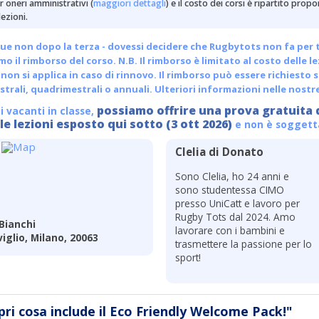
 oneri amministrativi (
maggiori dettagli
) e il costo dei corsi è ripartito pro
ezioni.
ue non dopo la terza - dovessi decidere che Rugbytots non fa per te, 
emo il rimborso del corso. N.B. Il rimborso è limitato al costo delle l
non si applica in caso di rinnovo. Il rimborso può essere richiesto s
trali, quadrimestrali o annuali.
Ulteriori informazioni nelle nostr
possiamo offrire una prova gratuita 
i vacanti in classe,
le lezioni esposto qui sotto (3 ott 2026)
e non è soggetta 
Clelia di Donato
Sono Clelia, ho 24 anni e
sono studentessa CIMO
presso UniCatt e lavoro per
Rugby Tots dal 2024. Amo
Bianchi
lavorare con i bambini e
iglio, Milano, 20063
trasmettere la passione per lo
sport!
pri cosa include il Eco Friendly Welcome Pack!"