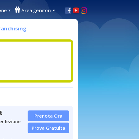
one
Area genitori
ranchising
€
Prenota Ora
er lezione
Prova Gratuita