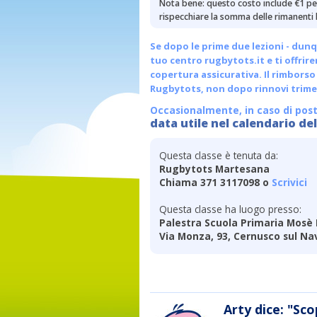
Nota bene: questo costo include €1 per
rispecchiare la somma delle rimanenti l
Se dopo le prime due lezioni - dunq
tuo centro
rugbytots.it
e ti offrir
copertura assicurativa. Il rimborso 
Rugbytots, non dopo rinnovi trimes
Occasionalmente, in caso di post
data utile nel calendario del
Questa classe è tenuta da:
Rugbytots Martesana
Chiama 371 3117098 o
Scrivici
Questa classe ha luogo presso:
Palestra Scuola Primaria Mosè 
Via Monza, 93, Cernusco sul Nav
Arty dice: "Sco