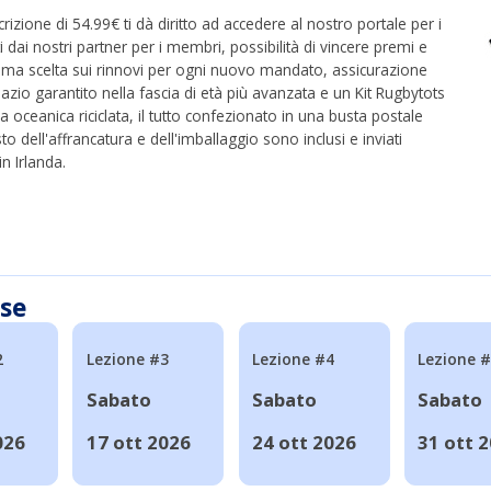
crizione di 54.99€ ti dà diritto ad accedere al nostro portale per i
ti dai nostri partner per i membri, possibilità di vincere premi e
rima scelta sui rinnovi per ogni nuovo mandato, assicurazione
azio garantito nella fascia di età più avanzata e un Kit Rugbytots
ca oceanica riciclata, il tutto confezionato in una busta postale
to dell'affrancatura e dell'imballaggio sono inclusi e inviati
n Irlanda.
sse
2
Lezione #3
Lezione #4
Lezione 
Sabato
Sabato
Sabato
026
17 ott 2026
24 ott 2026
31 ott 