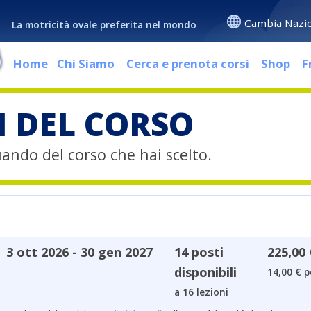
Cambia Nazi
La motricità ovale preferita nel mondo
Home
Chi Siamo
Cerca e prenota corsi
Shop
F
I DEL CORSO
quando del corso che hai scelto.
3 ott 2026 - 30 gen 2027
14 posti
225,00 
disponibili
14,00 € p
a 16 lezioni