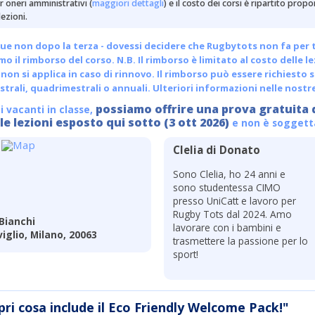
 oneri amministrativi (
maggiori dettagli
) e il costo dei corsi è ripartito pro
ezioni.
ue non dopo la terza - dovessi decidere che Rugbytots non fa per te, 
emo il rimborso del corso. N.B. Il rimborso è limitato al costo delle l
non si applica in caso di rinnovo. Il rimborso può essere richiesto s
trali, quadrimestrali o annuali.
Ulteriori informazioni nelle nostr
possiamo offrire una prova gratuita 
i vacanti in classe,
le lezioni esposto qui sotto (3 ott 2026)
e non è soggetta 
Clelia di Donato
Sono Clelia, ho 24 anni e
sono studentessa CIMO
presso UniCatt e lavoro per
Rugby Tots dal 2024. Amo
Bianchi
lavorare con i bambini e
iglio, Milano, 20063
trasmettere la passione per lo
sport!
pri cosa include il Eco Friendly Welcome Pack!"