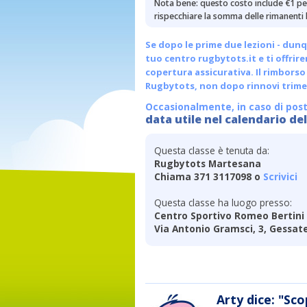
Nota bene: questo costo include €1 per
rispecchiare la somma delle rimanenti l
Se dopo le prime due lezioni - dunq
tuo centro
rugbytots.it
e ti offrir
copertura assicurativa. Il rimborso 
Rugbytots, non dopo rinnovi trimes
Occasionalmente, in caso di post
data utile nel calendario del
Questa classe è tenuta da:
Rugbytots Martesana
Chiama 371 3117098 o
Scrivici
Questa classe ha luogo presso:
Centro Sportivo Romeo Bertini
Via Antonio Gramsci, 3, Gessate
Arty dice: "Sco