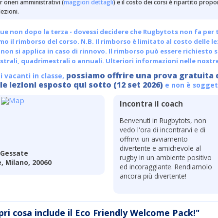
 oneri amministrativi (
maggiori dettagli
) e il costo dei corsi è ripartito pro
ezioni.
ue non dopo la terza - dovessi decidere che Rugbytots non fa per te, 
emo il rimborso del corso. N.B. Il rimborso è limitato al costo delle l
non si applica in caso di rinnovo. Il rimborso può essere richiesto s
trali, quadrimestrali o annuali.
Ulteriori informazioni nelle nostr
possiamo offrire una prova gratuita 
i vacanti in classe,
le lezioni esposto qui sotto (12 set 2026)
e non è soggett
Incontra il coach
Benvenuti in Rugbytots, non
vedo l'ora di incontrarvi e di
offrirvi un avviamento
divertente e amichevole al
 Gessate
rugby in un ambiente positivo
, Milano, 20060
ed incoraggiante. Rendiamolo
ancora più divertente!
pri cosa include il Eco Friendly Welcome Pack!"