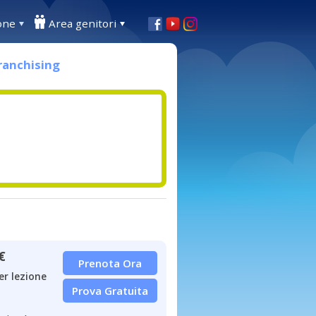
one
Area genitori
ranchising
€
Prenota Ora
er lezione
Prova Gratuita