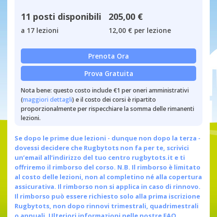
11 posti disponibili
205,00 €
a 17 lezioni
12,00 € per lezione
Prenota Ora
Prova Gratuita
Nota bene: questo costo include €1 per oneri amministrativi
(
maggiori dettagli
) e il costo dei corsi è ripartito
proporzionalmente per rispecchiare la somma delle rimanenti
lezioni.
Se dopo le prime due lezioni - dunque non dopo la terza -
dovessi decidere che Rugbytots non fa per te, scrivici
un’email all’indirizzo del tuo centro
rugbytots.it
e ti
offriremo il rimborso del corso. N.B. Il rimborso è limitato
al costo delle lezioni, non al completino né alla copertura
assicurativa. Il rimborso non si applica in caso di rinnovo.
Il rimborso può essere richiesto solo alla prima iscrizione
Rugbytots, non dopo rinnovi trimestrali, quadrimestrali
o annuali.
Ulteriori informazioni nelle nostre FAQ.