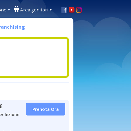
one
Area genitori
ranchising
€
Prenota Ora
er lezione