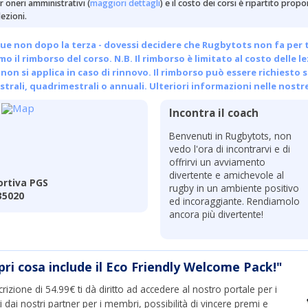
 oneri amministrativi (
maggiori dettagli
) e il costo dei corsi è ripartito pro
ezioni.
ue non dopo la terza - dovessi decidere che Rugbytots non fa per te, 
emo il rimborso del corso. N.B. Il rimborso è limitato al costo delle l
non si applica in caso di rinnovo. Il rimborso può essere richiesto s
trali, quadrimestrali o annuali.
Ulteriori informazioni nelle nostr
Incontra il coach
Benvenuti in Rugbytots, non
vedo l'ora di incontrarvi e di
offrirvi un avviamento
divertente e amichevole al
ortiva PGS
rugby in un ambiente positivo
 35020
ed incoraggiante. Rendiamolo
ancora più divertente!
pri cosa include il Eco Friendly Welcome Pack!"
crizione di 54.99€ ti dà diritto ad accedere al nostro portale per i
ti dai nostri partner per i membri, possibilità di vincere premi e