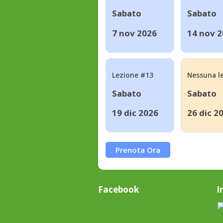
Sabato
Sabato
7 nov 2026
14 nov 
Lezione #13
Nessuna l
Sabato
Sabato
19 dic 2026
26 dic 2
Prenota Ora
Facebook
I