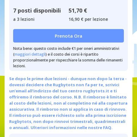
7 posti disponibili
51,70 €
a 3 lezioni
16,90 € per lezione
Prenota Ora
Nota bene: questo costo include €1 per oneri amministrativi
(
maggiori dettagli
) e il costo dei corsi è ripartito
proporzionalmente per rispecchiare la somma delle rimanenti
lezioni.
Se dopo le prime due lezioni - dunque non dopo la terza -
dovessi decidere che Rugbytots non fa per te, scrivici
un’email all’indirizzo del tuo centro
rugbytots.it
e ti
offriremo il rimborso del corso. N.B. Il rimborso è limitato
al costo delle lezioni, non al completino né alla copertura
assicurativa. Il rimborso non si applica in caso di rinnovo.
Il rimborso può essere richiesto solo alla prima iscrizione
Rugbytots, non dopo rinnovi trimestrali, quadrimestrali
o annuali.
Ulteriori informazioni nelle nostre FAQ.