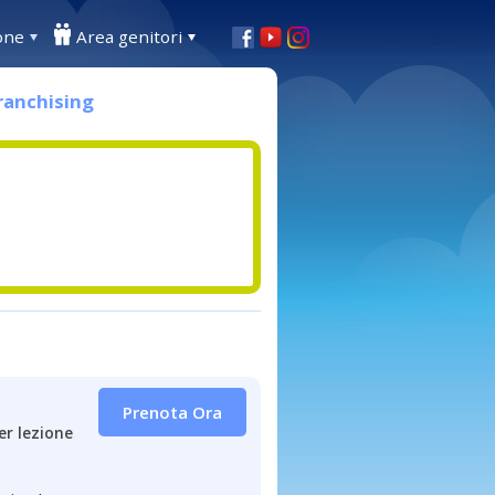
one
Area genitori
ranchising
Prenota Ora
er lezione