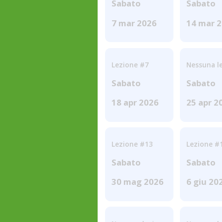
Sabato
Sabato
7 mar 2026
14 mar 
Lezione #7
Nessuna l
Sabato
Sabato
18 apr 2026
25 apr 2
Lezione #13
Lezione #
Sabato
Sabato
30 mag 2026
6 giu 20