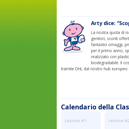
Arty dice: "Sco
La nostra quota di is
genitori, sconti offer
fantastici omaggi, p
per il primo anno, sp
realizzato con plasti
biodegradabile. Il cos
tramite DHL dal nostro hub europeo i
Calendario della Cla
Lezione #1
Lezione #