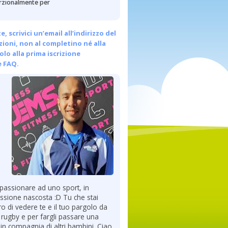
porzionalmente per
scrivici un’email all’indirizzo del
ezioni, non al completino né alla
olo alla prima iscrizione
e FAQ.
appassionare ad uno sport, in
assione nascosta :D Tu che stai
o di vedere te e il tuo pargolo da
 rugby e per fargli passare una
a in compagnia di altri bambini. Ciao