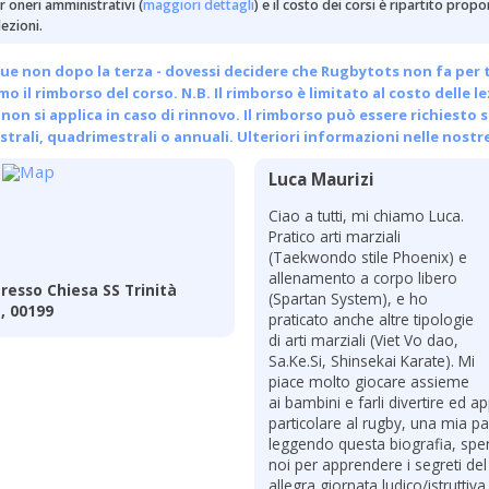
 oneri amministrativi (
maggiori dettagli
) e il costo dei corsi è ripartito pro
ezioni.
ue non dopo la terza - dovessi decidere che Rugbytots non fa per te, 
emo il rimborso del corso. N.B. Il rimborso è limitato al costo delle l
non si applica in caso di rinnovo. Il rimborso può essere richiesto s
trali, quadrimestrali o annuali.
Ulteriori informazioni nelle nostr
Luca Maurizi
Ciao a tutti, mi chiamo Luca.
Pratico arti marziali
(Taekwondo stile Phoenix) e
allenamento a corpo libero
resso Chiesa SS Trinità
(Spartan System), e ho
a, 00199
praticato anche altre tipologie
di arti marziali (Viet Vo dao,
Sa.Ke.Si, Shinsekai Karate). Mi
piace molto giocare assieme
ai bambini e farli divertire ed 
particolare al rugby, una mia p
leggendo questa biografia, sper
noi per apprendere i segreti del
allegra giornata ludico/istruttiv