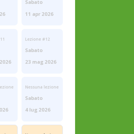
Sabato
026
11 apr 2026
#11
Lezione #12
Sabato
2026
23 mag 2026
lezione
Nessuna lezione
Sabato
2026
4 lug 2026