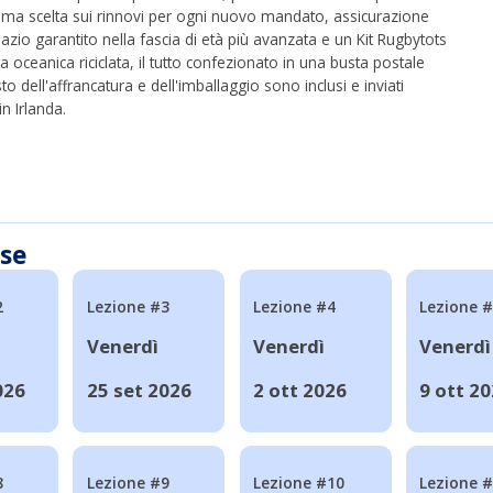
rima scelta sui rinnovi per ogni nuovo mandato, assicurazione
azio garantito nella fascia di età più avanzata e un Kit Rugbytots
ca oceanica riciclata, il tutto confezionato in una busta postale
to dell'affrancatura e dell'imballaggio sono inclusi e inviati
n Irlanda.
sse
2
Lezione #3
Lezione #4
Lezione 
Venerdì
Venerdì
Venerdì
026
25 set 2026
2 ott 2026
9 ott 2
8
Lezione #9
Lezione #10
Lezione 