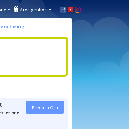
one
Area genitori
ranchising
€
Prenota Ora
er lezione