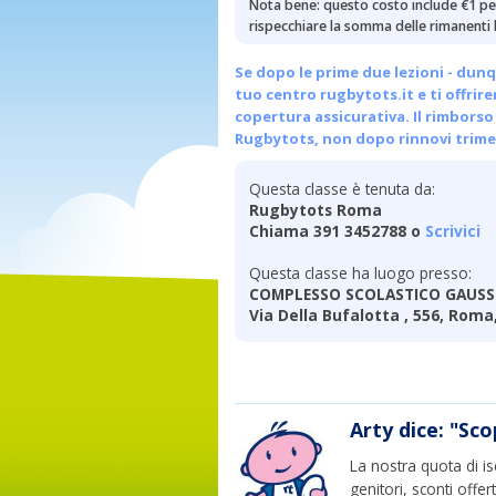
Nota bene: questo costo include €1 per
rispecchiare la somma delle rimanenti l
Se dopo le prime due lezioni - dunq
tuo centro
rugbytots.it
e ti offrir
copertura assicurativa. Il rimborso 
Rugbytots, non dopo rinnovi trimes
Questa classe è tenuta da:
Rugbytots Roma
Chiama 391 3452788 o
Scrivici
Questa classe ha luogo presso:
COMPLESSO SCOLASTICO GAUSS 
Via Della Bufalotta , 556, Roma
Arty dice: "Sco
La nostra quota di is
genitori, sconti offer