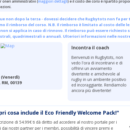
 oneri amministrativi (
maggiori dettagli
) e il costo dei corsi è ripartito pro
ezioni.
ue non dopo la terza - dovessi decidere che Rugbytots non fa per te, 
emo il rimborso del corso. N.B. Il rimborso è limitato al costo delle l
non si applica in caso di rinnovo. Il rimborso può essere richiesto s
trali, quadrimestrali o annuali.
Ulteriori informazioni nelle nostr
Incontra il coach
Benvenuti in Rugbytots, non
vedo l'ora di incontrarvi e di
offrirvi un avviamento
divertente e amichevole al
(Venerdì)
rugby in un ambiente positivo
, RM, 00139
ed incoraggiante. Rendiamolo
ancora più divertente!
pri cosa include il Eco Friendly Welcome Pack!"
crizione di 54.99€ ti dà diritto ad accedere al nostro portale per i
ti dai nostri partner per i membri, possibilità di vincere premi e