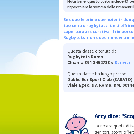
Nota bene: questo costo include €1 per
rispecchiare la somma delle rimanenti l
Se dopo le prime due lezioni - dunq
tuo centro
rugbytots.it
e ti offrir
copertura assicurativa. Il rimborso 
Rugbytots, non dopo rinnovi trimes
Questa classe è tenuta da:
Rugbytots Roma
Chiama 391 3452788 o
Scrivici
Questa classe ha luogo presso:
Dabliu Eur Sport Club (SABATO)
Viale Egeo, 98, Roma, RM, 0014
Arty dice: "Sco
La nostra quota di is
genitori, sconti offer