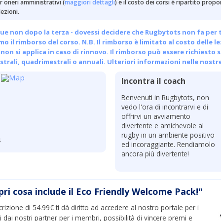
 oneri amministrativi (
maggiori dettagli
) e il costo dei corsi è ripartito pro
ezioni.
ue non dopo la terza - dovessi decidere che Rugbytots non fa per te, 
emo il rimborso del corso. N.B. Il rimborso è limitato al costo delle l
non si applica in caso di rinnovo. Il rimborso può essere richiesto s
trali, quadrimestrali o annuali.
Ulteriori informazioni nelle nostr
Incontra il coach
Benvenuti in Rugbytots, non
vedo l'ora di incontrarvi e di
offrirvi un avviamento
divertente e amichevole al
rugby in un ambiente positivo
4
ed incoraggiante. Rendiamolo
ancora più divertente!
pri cosa include il Eco Friendly Welcome Pack!"
crizione di 54.99€ ti dà diritto ad accedere al nostro portale per i
ti dai nostri partner per i membri, possibilità di vincere premi e