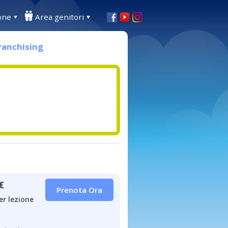
one
Area genitori
ranchising
€
Prenota Ora
er lezione