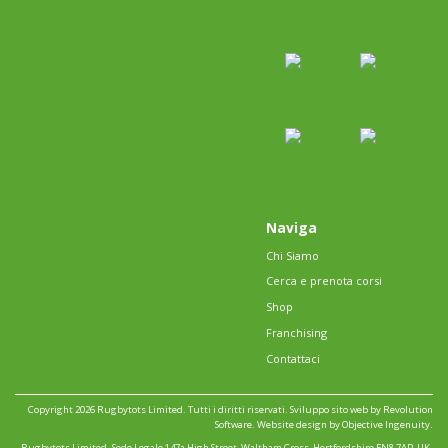
Naviga
Chi Siamo
Cerca e prenota corsi
Shop
Franchising
Contattaci
Copyright 2026 Rugbytots Limited. Tutti i diritti riservati.
Sviluppo sito web by Revolution
Software
.
Website design by Objective Ingenuity
.
Rugbytots Limited. Sede Legale 147a High Street, Waltham Cross, Hertfordshire EN8 7AP, UK.