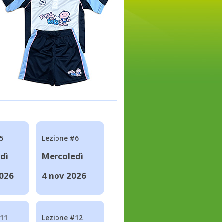
#5
Lezione #6
dì
Mercoledì
2026
4 nov 2026
#11
Lezione #12