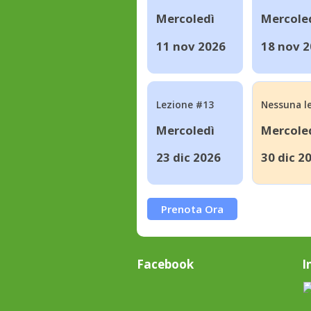
Mercoledì
Mercole
11 nov 2026
18 nov 
Lezione #13
Nessuna l
Mercoledì
Mercole
23 dic 2026
30 dic 2
Prenota Ora
Facebook
I